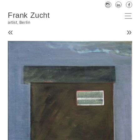
Frank Zucht
artist, Berlin
«
»